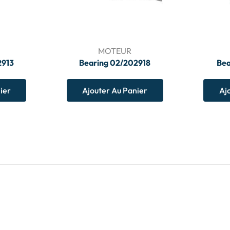
MOTEUR
2913
Bearing 02/202918
Bea
ier
Ajouter Au Panier
Aj