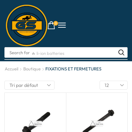
0
Search for
🔥 li-ion batteries
Accueil
Boutique
FIXATIONS ET FERMETURES