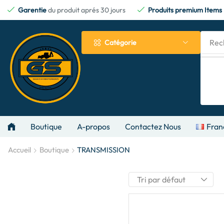
Garentie
du produit aprés 30 jours
Produits premium Items
Rec
Catégorie
Boutique
A-propos
Contactez Nous
Fran
Accueil
Boutique
TRANSMISSION