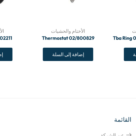
ت
الأختام والحشيات
ال
02211
Thermostat 02/800829
Tba Ring 
ة
إضافة إلى السلة
إض
القائمة
عن الشركة