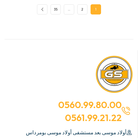
35
…
2
1
0560.99.80.00
0561.99.21.22
أولاد موسى بعد مستشفى أولاد موسى بومرداس