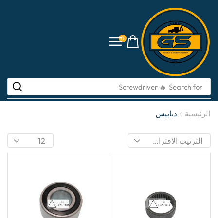
0
Search for
🔥 li-ion batteries
الرئيسية
دبابيس