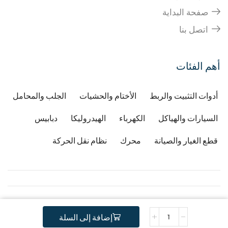
صفحة البداية
اتصل بنا
أهم الفئات
أدوات التثبيت والربط
الأختام والحشيات
الجلب والمحامل
السيارات والهياكل
الكهرباء
الهيدروليكا
دبابيس
قطع الغيار والصيانة
محرك
نظام نقل الحركة
Copyright © 2026
Developped by Djafri idir
-
إضافة إلى السلة
.
Copyright Gstractor