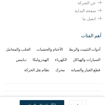
عن الشركة
صفحة البداية
اتصل بنا
أهم الفئات
أدوات التثبيت والربط
الأختام والحشيات
الجلب والمحامل
السيارات والهياكل
الكهرباء
الهيدروليكا
دبابيس
قطع الغيار والصيانة
محرك
نظام نقل الحركة
Copyright © 2026
Developped by Djafri idir
-