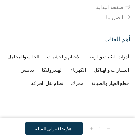
صفحة البداية
اتصل بنا
أهم الفئات
أدوات التثبيت والربط
الأختام والحشيات
الجلب والمحامل
السيارات والهياكل
الكهرباء
الهيدروليكا
دبابيس
قطع الغيار والصيانة
محرك
نظام نقل الحركة
Copyright © 2026
Developped by Djafri idir
-
إضافة إلى السلة
.
Copyright Gstractor