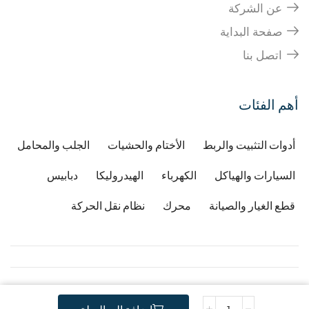
عن الشركة
صفحة البداية
اتصل بنا
أهم الفئات
أدوات التثبيت والربط
الأختام والحشيات
الجلب والمحامل
السيارات والهياكل
الكهرباء
الهيدروليكا
دبابيس
قطع الغيار والصيانة
محرك
نظام نقل الحركة
Copyright © 2026
Developped by Djafri idir
-