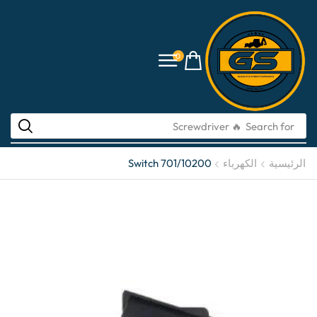
0
🔥 Screwdriver
Search for
الرئيسية
الكهرباء
Switch 701/10200