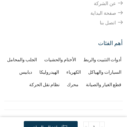
عن الشركة
صفحة البداية
اتصل بنا
أهم الفئات
أدوات التثبيت والربط
الأختام والحشيات
الجلب والمحامل
السيارات والهياكل
الكهرباء
الهيدروليكا
دبابيس
قطع الغيار والصيانة
محرك
نظام نقل الحركة
Copyright © 2026
Developped by Djafri idir
-