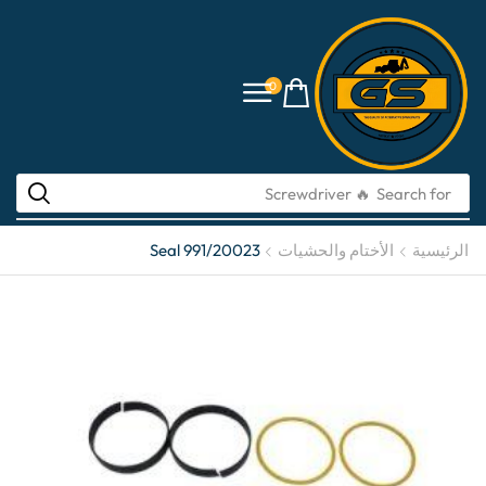
0
🔥 Screwdriver
Search for
الرئيسية
الأختام والحشيات
Seal 991/20023