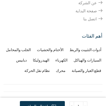
عن الشركة
صفحة البداية
اتصل بنا
أهم الفئات
أدوات التثبيت والربط
الأختام والحشيات
الجلب والمحامل
السيارات والهياكل
الكهرباء
الهيدروليكا
دبابيس
قطع الغيار والصيانة
محرك
نظام نقل الحركة
Copyright © 2026
Developped by Djafri idir
-