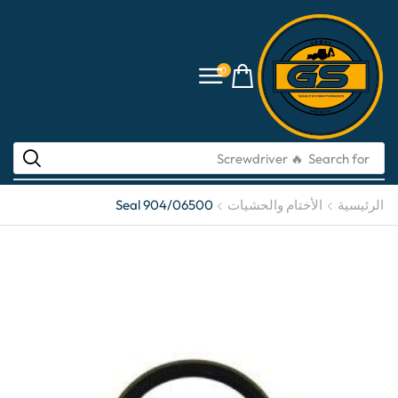
0
🔥 Screwdriver
Search for
الرئيسية
الأختام والحشيات
Seal 904/06500