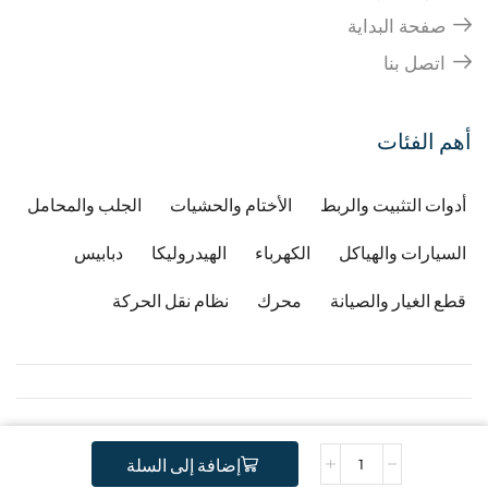
صفحة البداية
اتصل بنا
أهم الفئات
أدوات التثبيت والربط
الأختام والحشيات
الجلب والمحامل
السيارات والهياكل
الكهرباء
الهيدروليكا
دبابيس
قطع الغيار والصيانة
محرك
نظام نقل الحركة
Copyright © 2026
Developped by Djafri idir
-
إضافة إلى السلة
.
Copyright Gstractor