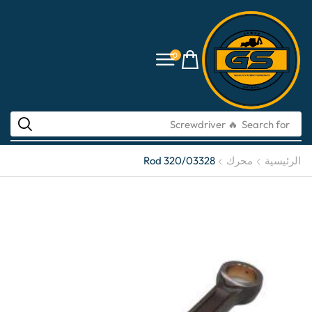
0
🔥 Screwdriver
Search for
الرئيسية
محرك
Rod 320/03328