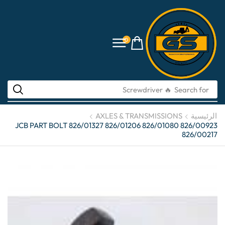
0
🔥 Screwdriver
Search for
الرئيسية
AXLES & TRANSMISSIONS
JCB PART BOLT 826/01327 826/01206 826/01080 826/00923
826/00217