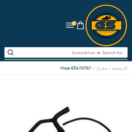
0
🔥 Screwdriver
Search for
الرئيسية
محرك
Hose 834/10767