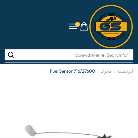
0
🔥 Screwdriver
Search for
الرئيسية
محرك
Fuel Sensor 716/27600