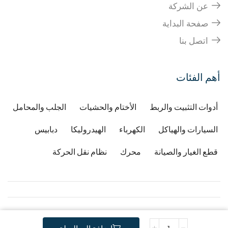
عن الشركة
صفحة البداية
اتصل بنا
أهم الفئات
أدوات التثبيت والربط
الأختام والحشيات
الجلب والمحامل
السيارات والهياكل
الكهرباء
الهيدروليكا
دبابيس
قطع الغيار والصيانة
محرك
نظام نقل الحركة
Copyright © 2026
Developped by Djafri idir
-