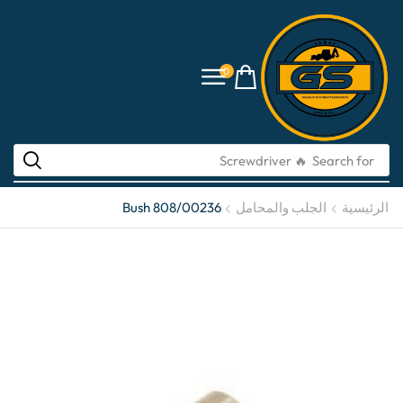
0
🔥 Screwdriver
Search for
الرئيسية
الجلب والمحامل
Bush 808/00236