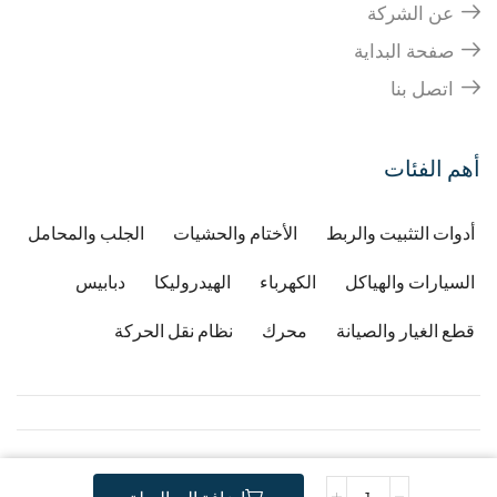
عن الشركة
صفحة البداية
اتصل بنا
أهم الفئات
أدوات التثبيت والربط
الأختام والحشيات
الجلب والمحامل
السيارات والهياكل
الكهرباء
الهيدروليكا
دبابيس
قطع الغيار والصيانة
محرك
نظام نقل الحركة
Copyright © 2026
Developped by Djafri idir
-