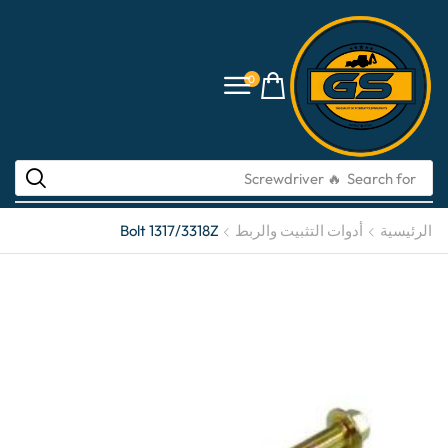
0
🔥 Screwdriver
Search for
الرئيسية
أدوات التثبيت والربط
Bolt 1317/3318Z