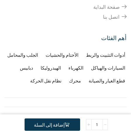
صفحة البداية
اتصل بنا
أهم الفئات
أدوات التثبيت والربط
الأختام والحشيات
الجلب والمحامل
السيارات والهياكل
الكهرباء
الهيدروليكا
دبابيس
قطع الغيار والصيانة
محرك
نظام نقل الحركة
Copyright © 2026
Developped by Djafri idir
-
إضافة إلى السلة
.
Copyright Gstractor