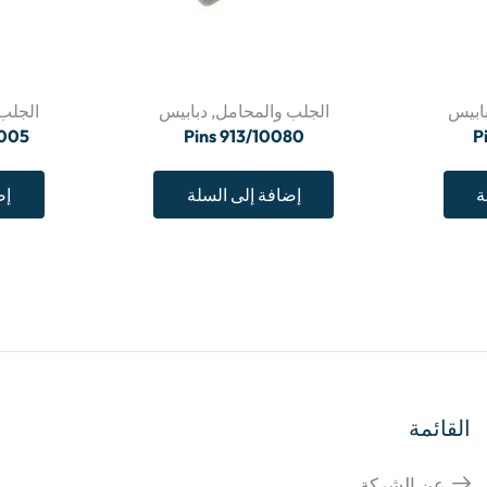
ابيس
الجلب والمحامل
,
دبابيس
الجلب
3005
Pins 913/10080
P
ة
إضافة إلى السلة
إض
القائمة
عن الشركة