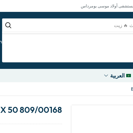
مستشفى أولاد موسى بومرداس
ث
🔥 بطارية
m
العربية
0 X 50 809/00168