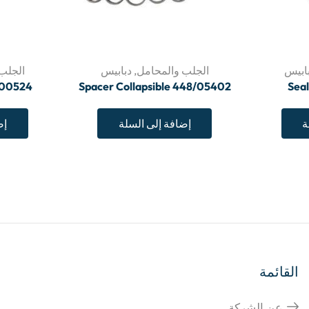
ابيس
الجلب والمحامل
,
دبابيس
الجلب
6/00524
Spacer Collapsible 448/05402
Sea
ة
إضافة إلى السلة
إض
القائمة
عن الشركة