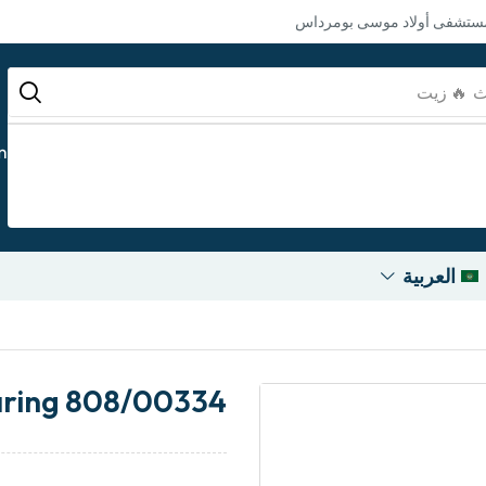
مستشفى أولاد موسى بومرداس
ث
🔥 بطارية
m
العربية
ring 808/00334