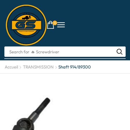
0
Search for
🔥 Screwdriver
Accueil
TRANSMISSION
Shaft 914/89300