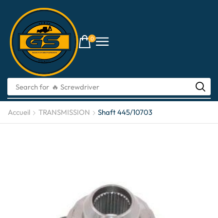
0
Search for
🔥 Screwdriver
Accueil
TRANSMISSION
Shaft 445/10703