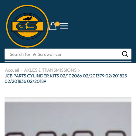
0
Search for
🔥 li-ion batteries
Accueil
AXLES & TRANSMISSIONS
JCB PARTS CYLINDER KITS 02/102066 02/201379 02/201825
02/201836 02/20189