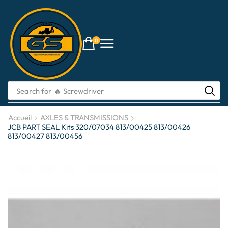
0
Search for
🔥 Screwdriver
Accueil
AXLES & TRANSMISSIONS
JCB PART SEAL Kits 320/07034 813/00425 813/00426
813/00427 813/00456