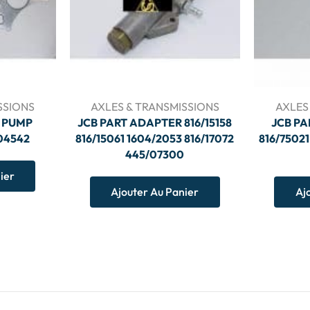
SSIONS
AXLES & TRANSMISSIONS
AXLES
 PUMP
JCB PART ADAPTER 816/15158
JCB PA
04542
816/15061 1604/2053 816/17072
816/75021
445/07300
ier
Ajouter Au Panier
Aj