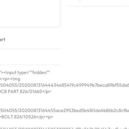
ert
"><input type=""hidden""
""><p><img
020504055/202008131644434e85419c499949b7beca89bf55da6
>JCB PART 826/01665</p>
2020504055/20200813164455ace2953bed5b480da4b86b2c8cfba
<p>BOLT 826/10526</p><p>