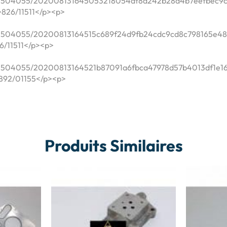
020504055/202008131645053218054df8a242b28d4b7eefbec9c
>826/11511</p><p>
020504055/20200813164515c689f24d9fb24cdc9cd8c798165e48
26/11511</p><p>
20504055/20200813164521b87091a6fbca47978d57b4013df1e167
>892/01155</p><p>
Produits Similaires