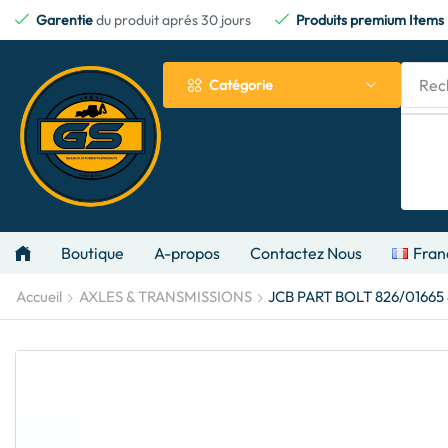
Garentie
du produit aprés 30 jours
Produits premium Items
Rec
Catégorie
Boutique
A-propos
Contactez Nous
Fran
Accueil
AXLES & TRANSMISSIONS
JCB PART BOLT 826/01665 8