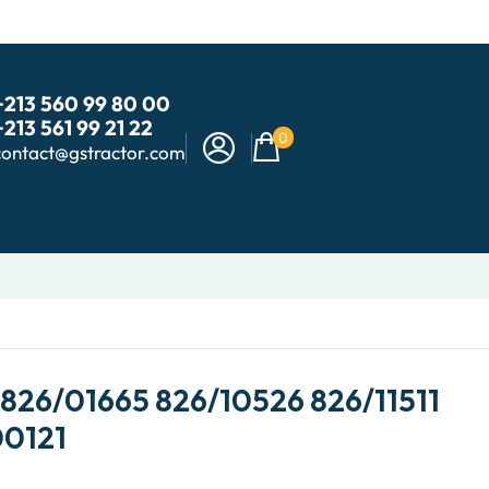
+213 560 99 80 00
+213 561 99 21 22
0
contact@gstractor.com
826/01665 826/10526 826/11511
00121