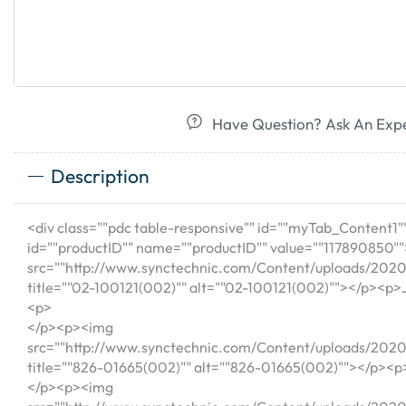
Have Question? Ask An Exp
Description
<div class=""pdc table-responsive"" id=""myTab_Content1"
id=""productID"" name=""productID"" value=""117890850
src=""http://www.synctechnic.com/Content/uploads/2
title=""02-100121(002)"" alt=""02-100121(002)""></p><p
<p>
</p><p><img
src=""http://www.synctechnic.com/Content/uploads/
title=""826-01665(002)"" alt=""826-01665(002)""></p>
</p><p><img