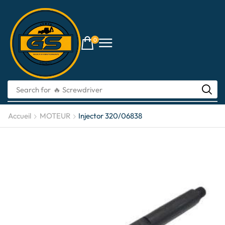
0
Search for
🔥 Screwdriver
Accueil
MOTEUR
Injector 320/06838