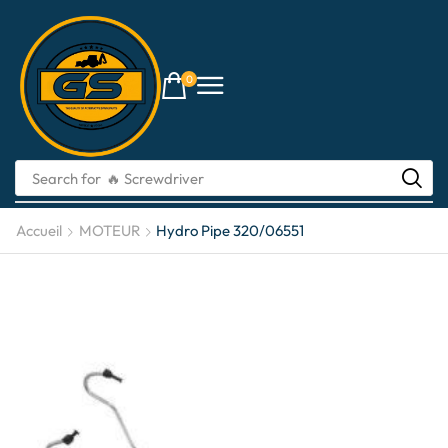
0
Search for
🔥 Screwdriver
Accueil
MOTEUR
Hydro Pipe 320/06551