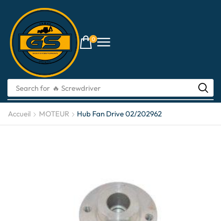
0
Search for
🔥 li-ion batteries
Accueil
MOTEUR
Hub Fan Drive 02/202962