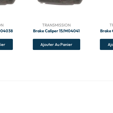
ON
TRANSMISSION
T
/M04038
Brake Caliper 15/M04041
Brake 
ier
Ajouter Au Panier
Aj