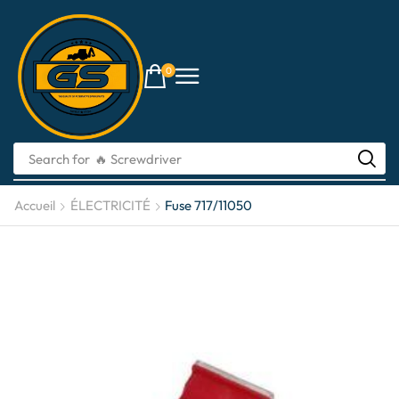
0
Search for
🔥 li-ion batteries
Accueil
ÉLECTRICITÉ
Fuse 717/11050