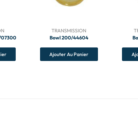
ON
TRANSMISSION
T
5/07300
Bowl 200/44604
Bo
ier
Ajouter Au Panier
Aj