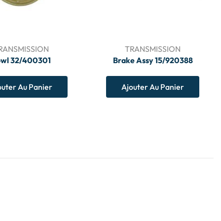
RANSMISSION
TRANSMISSION
wl 32/400301
Brake Assy 15/920388
outer Au Panier
Ajouter Au Panier