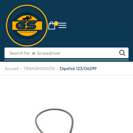
0
Search for
🔥 li-ion batteries
Accueil
TRANSMISSION
Dipstick 123/06299