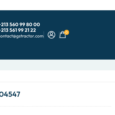
+213 560 99 80 00
+213 561 99 21 22
0
contact@gstractor.com
/04547