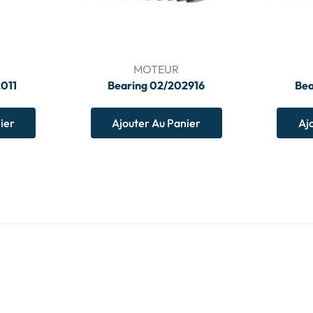
MOTEUR
2011
Bearing 02/202916
Bea
ier
Ajouter Au Panier
Aj