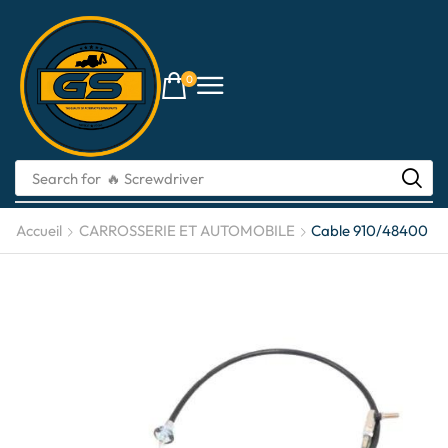
0
Search for
🔥 Screwdriver
Accueil
CARROSSERIE ET ​​AUTOMOBILE
Cable 910/48400