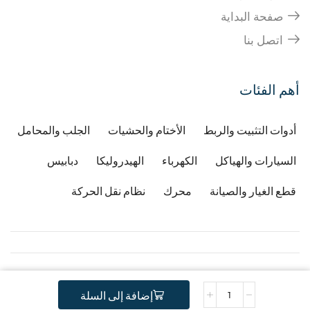
صفحة البداية
اتصل بنا
أهم الفئات
أدوات التثبيت والربط
الأختام والحشيات
الجلب والمحامل
السيارات والهياكل
الكهرباء
الهيدروليكا
دبابيس
قطع الغيار والصيانة
محرك
نظام نقل الحركة
Copyright © 2026
Developped by Djafri idir
-
إضافة إلى السلة
.
Copyright Gstractor