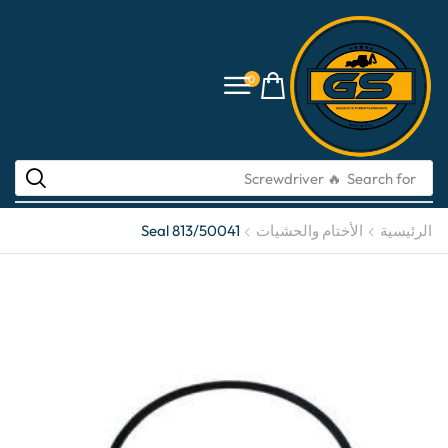
0
Search for
🔥 li-ion batteries
الرئيسية
الأختام والحشيات
Seal 813/50041