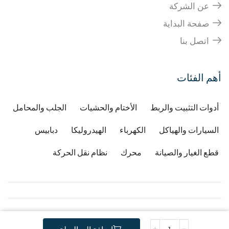
عن الشركة
صفحة البداية
اتصل بنا
أهم الفئات
أدوات التثبيت والربط
الأختام والحشيات
الجلب والمحامل
السيارات والهياكل
الكهرباء
الهيدروليكا
دبابيس
قطع الغيار والصيانة
محرك
نظام نقل الحركة
Copyright © 2026
Developped by Djafri idir
-