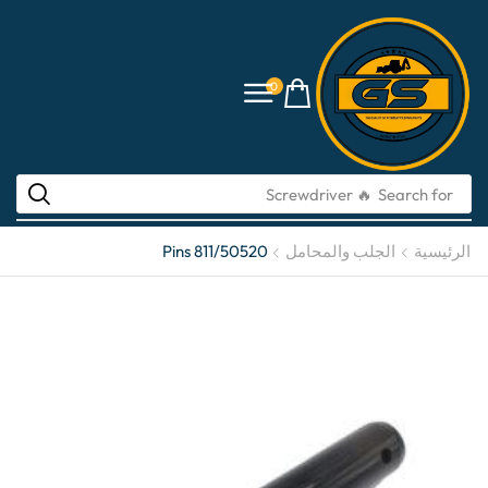
0
🔥 Screwdriver
Search for
الرئيسية
الجلب والمحامل
Pins 811/50520