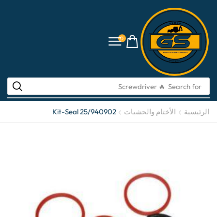
0
Search for
🔥 li-ion batteries
الرئيسية
الأختام والحشيات
Kit-Seal 25/940902