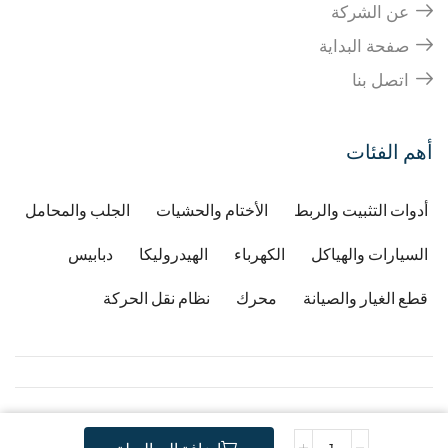
عن الشركة
صفحة البداية
اتصل بنا
أهم الفئات
أدوات التثبيت والربط
الأختام والحشيات
الجلب والمحامل
السيارات والهياكل
الكهرباء
الهيدروليكا
دبابيس
قطع الغيار والصيانة
محرك
نظام نقل الحركة
Copyright © 2026
Developped by Djafri idir
-