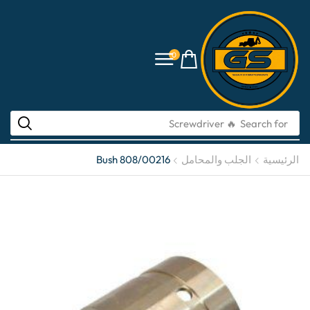
0
🔥 Screwdriver
Search for
الرئيسية
الجلب والمحامل
Bush 808/00216