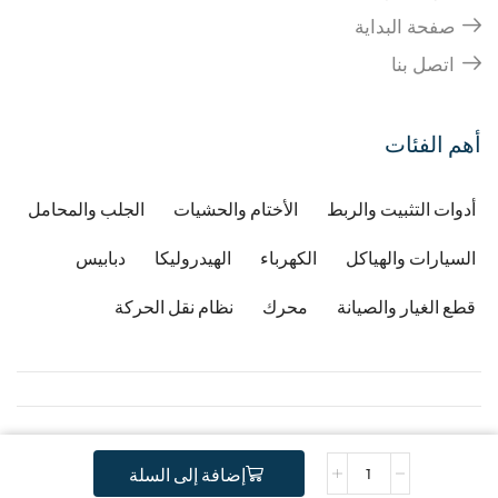
صفحة البداية
اتصل بنا
أهم الفئات
أدوات التثبيت والربط
الأختام والحشيات
الجلب والمحامل
السيارات والهياكل
الكهرباء
الهيدروليكا
دبابيس
قطع الغيار والصيانة
محرك
نظام نقل الحركة
Copyright © 2026
Developped by Djafri idir
-
إضافة إلى السلة
.
Copyright Gstractor