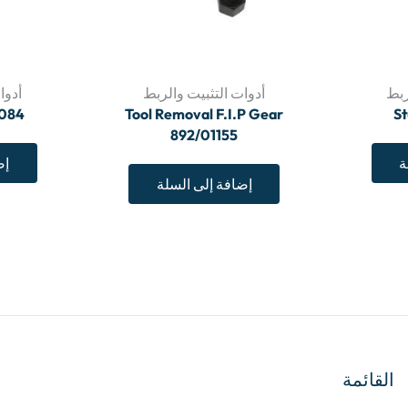
ربط
أدوات التثبيت والربط
أدوا
2084
Tool Removal F.I.P Gear
S
892/01155
ة
إض
إضافة إلى السلة
القائمة